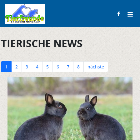
TIERISCHE NEWS
1
2
3
4
5
6
7
8
nächste