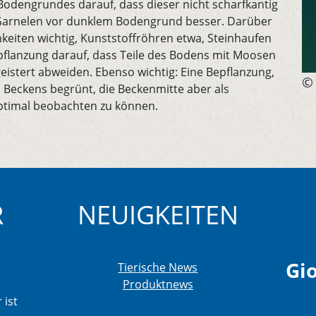
Bodengrundes darauf, dass dieser nicht scharfkantig
e Garnelen vor dunklem Bodengrund besser. Darüber
keiten wichtig, Kunststoffröhren etwa, Steinhaufen
pflanzung darauf, dass Teile des Bodens mit Moosen
eistert abweiden. Ebenso wichtig: Eine Bepflanzung,
© 
 Beckens begrünt, die Beckenmitte aber als
ptimal beobachten zu können.
R
NEUIGKEITEN
Gio
Tierische News
Produktnews
 ist