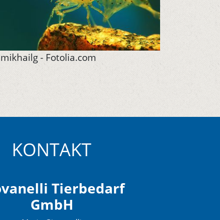
mikhailg - Fotolia.com
KONTAKT
vanelli Tierbedarf
GmbH