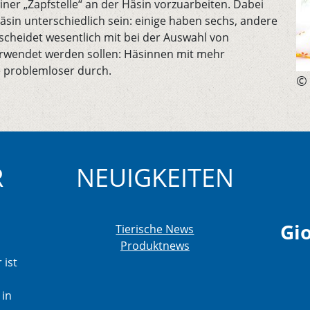
iner „Zapfstelle“ an der Häsin vorzuarbeiten. Dabei
äsin unterschiedlich sein: einige haben sechs, andere
scheidet wesentlich mit bei der Auswahl von
erwendet werden sollen: Häsinnen mit mehr
e problemloser durch.
© 
R
NEUIGKEITEN
Gio
Tierische News
Produktnews
 ist
 in