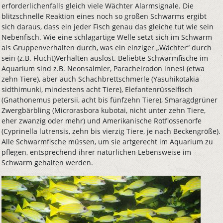
erforderlichenfalls gleich viele Wächter Alarmsignale. Die
blitzschnelle Reaktion eines noch so großen Schwarms ergibt
sich daraus, dass ein jeder Fisch genau das gleiche tut wie sein
Nebenfisch. Wie eine schlagartige Welle setzt sich im Schwarm
als Gruppenverhalten durch, was ein einziger „Wächter“ durch
sein (z.B. Flucht)Verhalten auslöst. Beliebte Schwarmfische im
Aquarium sind z.B. Neonsalmler, Paracheirodon innesi (etwa
zehn Tiere), aber auch Schachbrettschmerle (Yasuhikotakia
sidthimunki, mindestens acht Tiere), Elefantenrüsselfisch
(Gnathonemus petersii, acht bis fünfzehn Tiere), Smaragdgrüner
Zwergbärbling (Microrasbora kubotai, nicht unter zehn Tiere,
eher zwanzig oder mehr) und Amerikanische Rotflossenorfe
(Cyprinella lutrensis, zehn bis vierzig Tiere, je nach Beckengröße).
Alle Schwarmfische müssen, um sie artgerecht im Aquarium zu
pflegen, entsprechend ihrer natürlichen Lebensweise im
Schwarm gehalten werden.