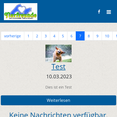
vorherige
1
2
3
4
5
6
7
8
9
10
Test
10.03.2023
Dies ist ein Test
Weiterlesen
Keine Nachrichten verfügbar.