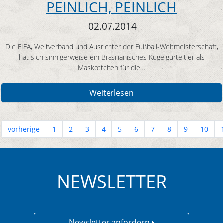
PEINLICH, PEINLICH
02.07.2014
Die FIFA, Weltverband und Ausrichter der Fußball-Weltmeisterschaft,
hat sich sinnigerweise ein Brasilianisches Kugelgürteltier als
Maskottchen für die…
Weiterlesen
vorherige
1
2
3
4
5
6
7
8
9
10
NEWSLETTER
Newsletter anfordern