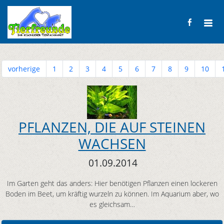
vorherige
1
2
3
4
5
6
7
8
9
10
PFLANZEN, DIE AUF STEINEN
WACHSEN
01.09.2014
Im Garten geht das anders: Hier benötigen Pflanzen einen lockeren
Boden im Beet, um kräftig wurzeln zu können. Im Aquarium aber, wo
es gleichsam…