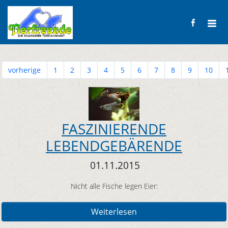
vorherige
1
2
3
4
5
6
7
8
9
10
FASZINIERENDE
LEBENDGEBÄRENDE
01.11.2015
Nicht alle Fische legen Eier:
Weiterlesen