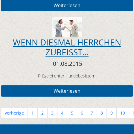
Weiterlesen
WENN DIESMAL HERRCHEN
ZUBEISST...
01.08.2015
Prügelei unter Hundebesitzern:
Weiterlesen
vorherige
1
2
3
4
5
6
7
8
9
10