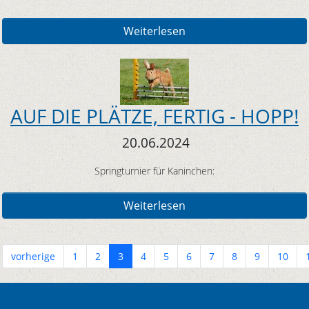
Weiterlesen
AUF DIE PLÄTZE, FERTIG - HOPP!
20.06.2024
Springturnier für Kaninchen:
Weiterlesen
vorherige
1
2
3
4
5
6
7
8
9
10