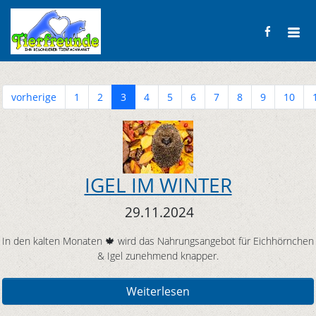
vorherige
1
2
3
4
5
6
7
8
9
10
IGEL IM WINTER
29.11.2024
In den kalten Monaten 🍁 wird das Nahrungsangebot für Eichhörnchen
& Igel zunehmend knapper.
Weiterlesen