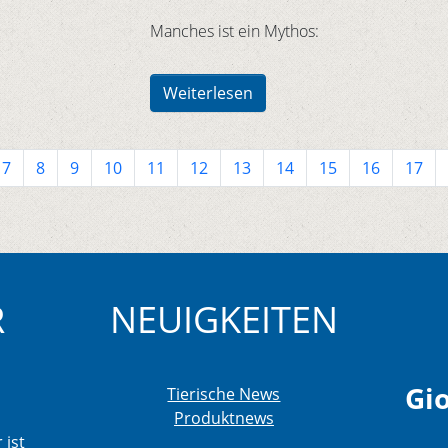
Manches ist ein Mythos:
Weiterlesen
7
8
9
10
11
12
13
14
15
16
17
R
NEUIGKEITEN
Gio
Tierische News
Produktnews
 ist