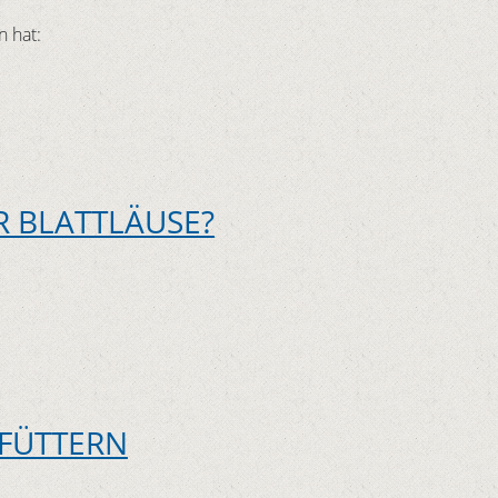
n hat:
R BLATTLÄUSE?
 FÜTTERN