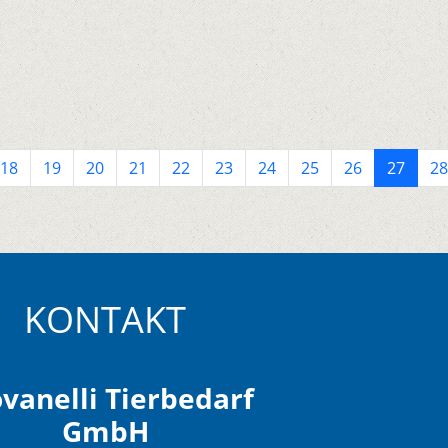
18
19
20
21
22
23
24
25
26
27
28
KONTAKT
vanelli Tierbedarf
GmbH