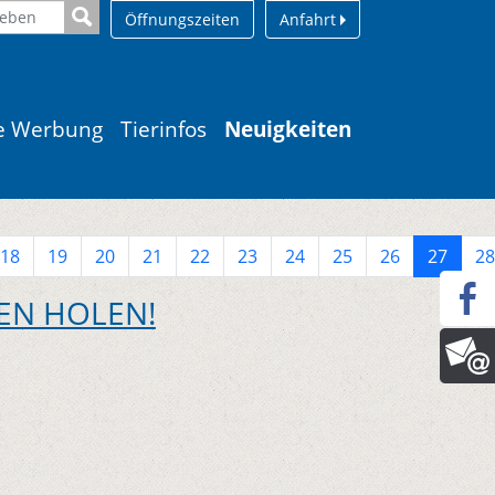
Öffnungszeiten
Anfahrt
le Werbung
Tierinfos
Neuigkeiten
18
19
20
21
22
23
24
25
26
27
28
EN HOLEN!