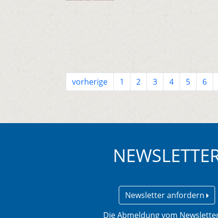
vorherige
1
2
3
4
5
6
NEWSLETTE
Newsletter anfordern
Die Abmeldung vom Newsletter