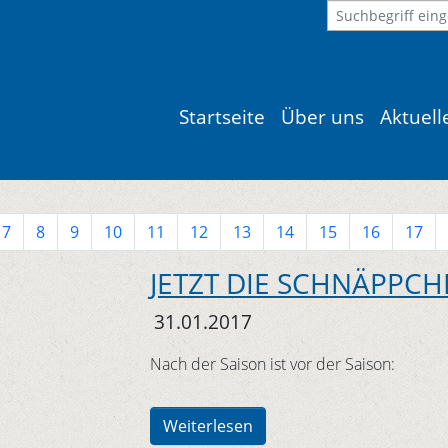
Startseite
Über uns
Aktuel
7
8
9
10
11
12
13
14
15
16
17
JETZT DIE SCHNÄPPCH
31.01.2017
Nach der Saison ist vor der Saison:
Weiterlesen