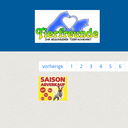
vorherige
1
2
3
4
5
6