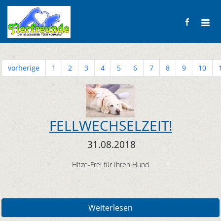
vorherige
1
2
3
4
5
6
7
8
9
10
FELLWECHSELZEIT!
31.08.2018
Hitze-Frei für Ihren Hund
Weiterlesen