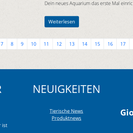
Dein neues Aquarium das erste Mal einric
Weiterlesen
7
8
9
10
11
12
13
14
15
16
17
R
NEUIGKEITEN
Gio
Tierische News
Produktnews
 ist