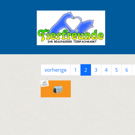
vorherige
1
2
3
4
5
6