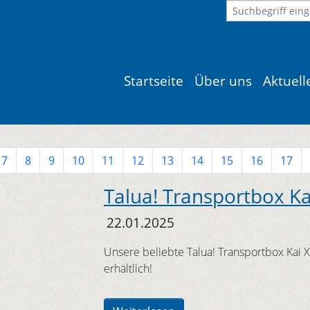
Startseite
Über uns
Aktuel
7
8
9
10
11
12
13
14
15
16
17
Talua! Transportbox Ka
22.01.2025
Unsere beliebte Talua! Transportbox Kai XS
erhältlich!