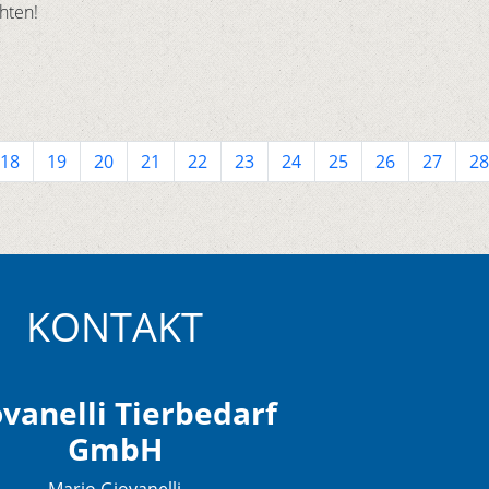
hten!
18
19
20
21
22
23
24
25
26
27
28
KONTAKT
vanelli Tierbedarf
GmbH