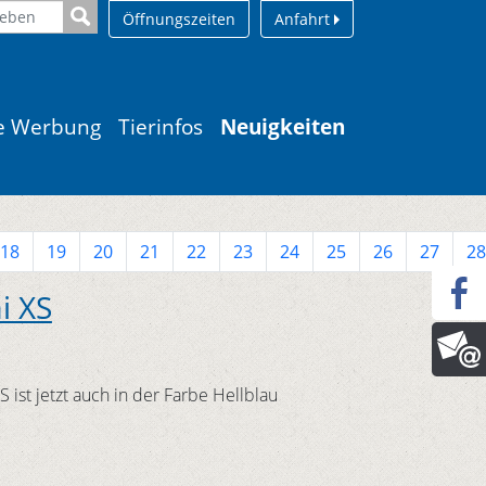
Öffnungszeiten
Anfahrt
le Werbung
Tierinfos
Neuigkeiten
18
19
20
21
22
23
24
25
26
27
28
i XS
 ist jetzt auch in der Farbe Hellblau