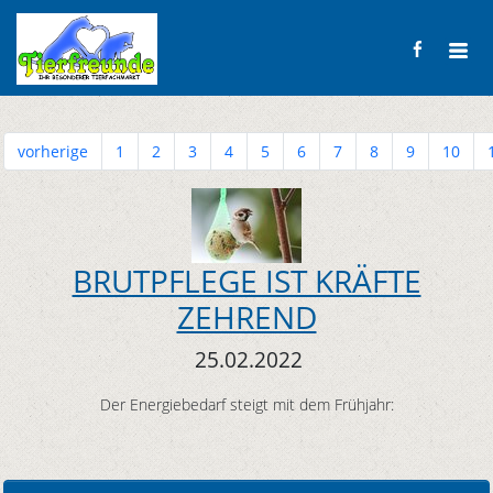
vorherige
1
2
3
4
5
6
7
8
9
10
BRUTPFLEGE IST KRÄFTE
ZEHREND
25.02.2022
Der Energiebedarf steigt mit dem Frühjahr: